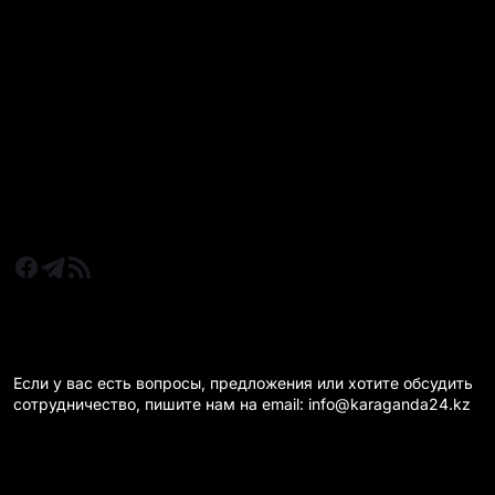
Все главные новости
Новости Казахстан
Новости Караганда
Статьи и Обзоры
Новости бизнеса
Новости спорта
КАРАГАНДА 24 НА СВЯЗИ!
Если у вас есть вопросы, предложения или хотите обсудить
сотрудничество, пишите нам на email: info@karaganda24.kz