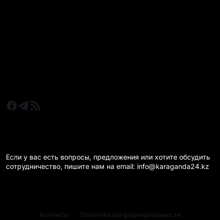
Все главные новости
Новости Казахстан
Новости Караганда
Статьи и Обзоры
Новости бизнеса
Новости спорта
КАРАГАНДА 24 НА СВЯЗИ!
Если у вас есть вопросы, предложения или хотите обсудить
сотрудничество, пишите нам на email: info@karaganda24.kz
Контакты
Политика конфиденциальности