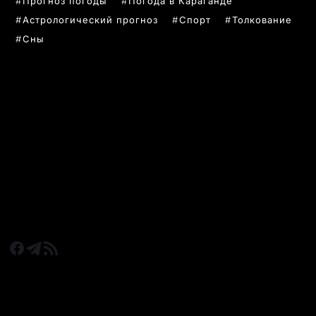
Прогноз погоды
Погода в Караганде
Астрологический прогноз
Спорт
Толкование
Сны
РУБРИКИ
Все главные новости
Новости Казахстан
Новости Караганда
Статьи и Обзоры
Новости бизнеса
Новости спорта
КАРАГАНДА 24 НА СВЯЗИ!