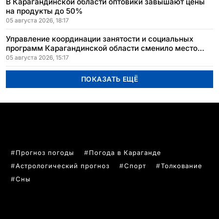
В Карагандинской области оптовики завышают цены
на продукты до 50%
05 августа 2026, 18:17
Управление координации занятости и социальных
программ Карагандинской области сменило место
расположения
05 августа 2026, 15:17
ПОКАЗАТЬ ЕЩЁ
ПОПУЛЯРНЫЕ ТЕМЫ
Прогноз погоды
Погода в Караганде
Астрологический прогноз
Спорт
Толкование
Сны
РУБРИКИ