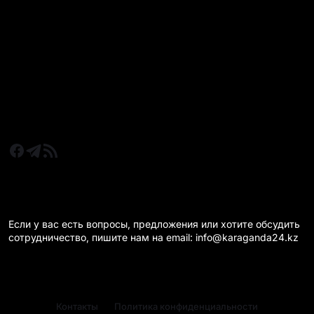
Все главные новости
Новости Казахстан
Новости Караганда
Статьи и Обзоры
Новости бизнеса
Новости спорта
КАРАГАНДА 24 НА СВЯЗИ!
Если у вас есть вопросы, предложения или хотите обсудить
сотрудничество, пишите нам на email: info@karaganda24.kz
Контакты
Политика конфиденциальности