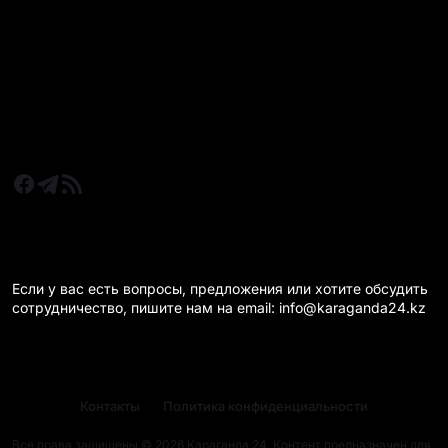
Новости Казахстан
Новости Караганда
Статьи и Обзоры
Новости бизнеса
Новости спорта
КАРАГАНДА 24 НА СВЯЗИ!
Если у вас есть вопросы, предложения или хотите обсудить
сотрудничество, пишите нам на email: info@karaganda24.kz
Контакты
Политика конфиденциальности
Все права защищены © 2026 Караганда 24. Контент предназначен для