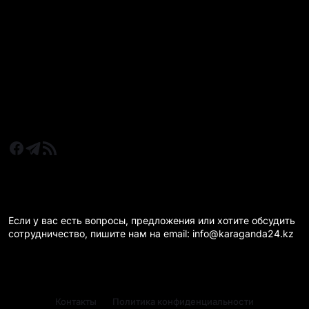
Все главные новости
Новости Казахстан
Новости Караганда
Статьи и Обзоры
Новости бизнеса
Новости спорта
КАРАГАНДА 24 НА СВЯЗИ!
Если у вас есть вопросы, предложения или хотите обсудить
сотрудничество, пишите нам на email: info@karaganda24.kz
Контакты
Политика конфиденциальности