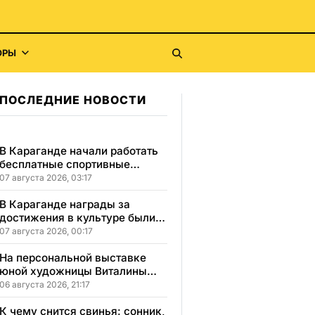
ОРЫ
ПОСЛЕДНИЕ НОВОСТИ
В Караганде начали работать
бесплатные спортивные
секции для детей с
07 августа 2026, 03:17
инвалидностью
В Караганде награды за
достижения в культуре были
вручены 5 лауреатам
07 августа 2026, 00:17
На персональной выставке
юной художницы Виталины
представлено 156 работ
06 августа 2026, 21:17
К чему снится свинья: сонник,