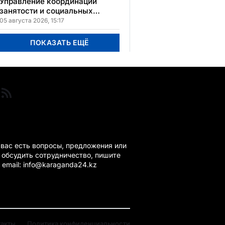
Управление координации
занятости и социальных
программ Карагандинской
05 августа 2026, 15:17
области сменило место
расположения
ПОКАЗАТЬ ЕЩЁ
ГАНДА 24 НА СВЯЗИ!
 вас есть вопросы, предложения или
 обсудить сотрудничество, пишите
 email: info@karaganda24.kz
такты
Политика конфиденциальности