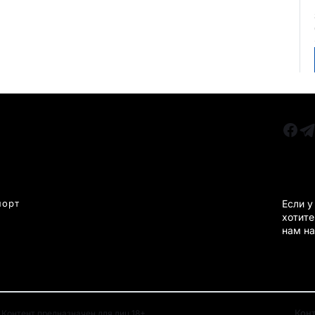
РУБРИКИ
Все главные новости
КАРА
Новости Казахстан
Новости Караганда
порт
Если у
хотите
Статьи и Обзоры
нам на
Новости бизнеса
Новости спорта
Кон
Контент предназначен для лиц 18+.