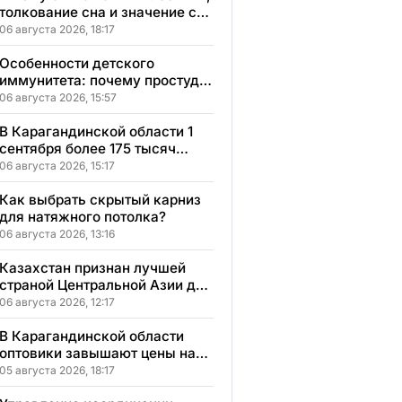
толкование сна и значение сна
для вашей жизни
06 августа 2026, 18:17
Особенности детского
иммунитета: почему простуды
у детей протекают иначе и как
06 августа 2026, 15:57
правильно им помогать
В Карагандинской области 1
сентября более 175 тысяч
школьников начнут учебный
06 августа 2026, 15:17
год
Как выбрать скрытый карниз
для натяжного потолка?
06 августа 2026, 13:16
Казахстан признан лучшей
страной Центральной Азии для
переезда
06 августа 2026, 12:17
В Карагандинской области
оптовики завышают цены на
продукты до 50%
05 августа 2026, 18:17