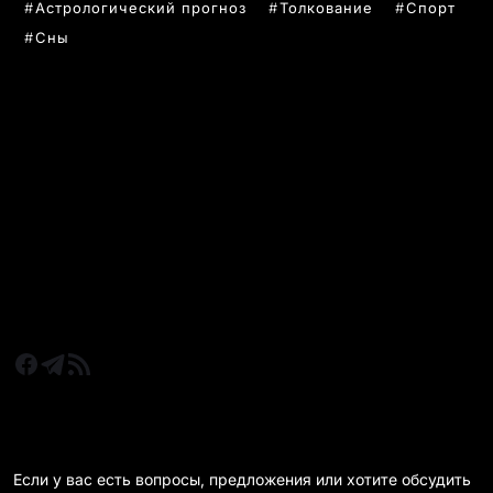
Астрологический прогноз
Толкование
Спорт
Сны
РУБРИКИ
Все главные новости
Новости Казахстан
Новости Караганда
Статьи и Обзоры
Новости бизнеса
Новости спорта
КАРАГАНДА 24 НА СВЯЗИ!
Если у вас есть вопросы, предложения или хотите обсудить