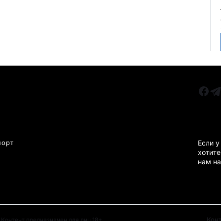
РУБРИКИ
Все главные новости
КАРА
Новости Казахстан
Новости Караганда
порт
Если у
хотите
Статьи и Обзоры
нам на
Новости бизнеса
Новости спорта
Кон
Контент предназначен для лиц 18+.