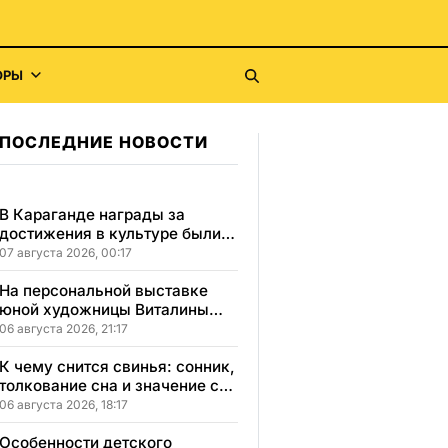
ОРЫ
ПОСЛЕДНИЕ НОВОСТИ
В Караганде награды за
достижения в культуре были
вручены 5 лауреатам
07 августа 2026, 00:17
На персональной выставке
юной художницы Виталины
представлено 156 работ
06 августа 2026, 21:17
К чему снится свинья: сонник,
толкование сна и значение сна
для вашей жизни
06 августа 2026, 18:17
Особенности детского