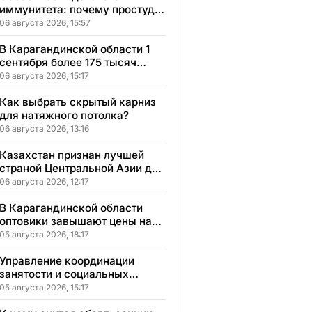
иммунитета: почему простуды
у детей протекают иначе и как
06 августа 2026, 15:57
правильно им помогать
В Карагандинской области 1
сентября более 175 тысяч
школьников начнут учебный
06 августа 2026, 15:17
год
Как выбрать скрытый карниз
для натяжного потолка?
06 августа 2026, 13:16
Казахстан признан лучшей
страной Центральной Азии для
переезда
06 августа 2026, 12:17
В Карагандинской области
оптовики завышают цены на
продукты до 50%
05 августа 2026, 18:17
Управление координации
занятости и социальных
программ Карагандинской
05 августа 2026, 15:17
области сменило место