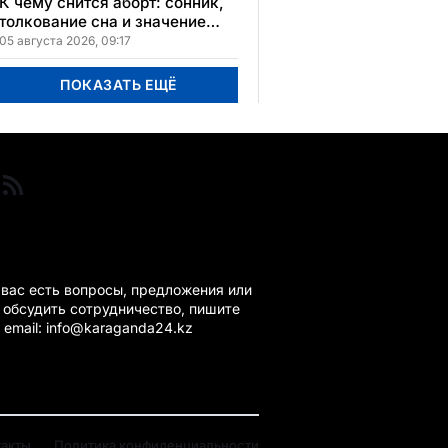
расположения
К чему снится аборт: сонник,
толкование сна и значение
увиденного
05 августа 2026, 09:17
ПОКАЗАТЬ ЕЩЁ
ГАНДА 24 НА СВЯЗИ!
 вас есть вопросы, предложения или
 обсудить сотрудничество, пишите
 email: info@karaganda24.kz
такты
Политика конфиденциальности