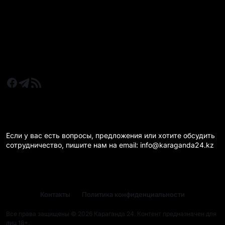
Новости Караганда
Статьи и Обзоры
Новости бизнеса
Новости спорта
КАРАГАНДА 24 НА СВЯЗИ!
Если у вас есть вопросы, предложения или хотите обсудить
сотрудничество, пишите нам на email: info@karaganda24.kz
Контакты
Политика конфиденциальности
Все права защищены © 2026 Караганда 24. Контент предназначен для
лиц 18+.