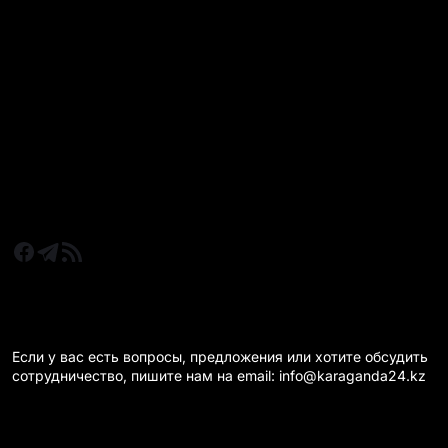
РУБРИКИ
Все главные новости
Новости Казахстан
Новости Караганда
Статьи и Обзоры
Новости бизнеса
Новости спорта
КАРАГАНДА 24 НА СВЯЗИ!
Если у вас есть вопросы, предложения или хотите обсудить
сотрудничество, пишите нам на email: info@karaganda24.kz