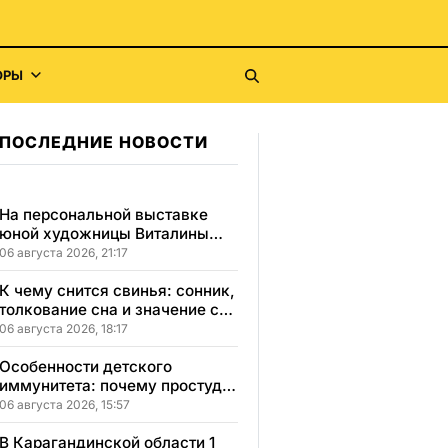
ОРЫ
ПОСЛЕДНИЕ НОВОСТИ
На персональной выставке
юной художницы Виталины
представлено 156 работ
06 августа 2026, 21:17
К чему снится свинья: сонник,
толкование сна и значение сна
для вашей жизни
06 августа 2026, 18:17
Особенности детского
иммунитета: почему простуды
у детей протекают иначе и как
06 августа 2026, 15:57
правильно им помогать
В Карагандинской области 1