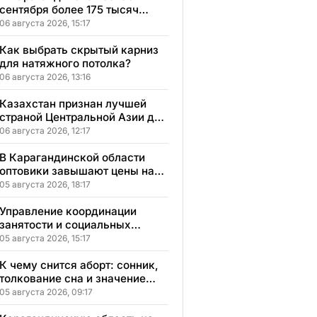
сентября более 175 тысяч
школьников начнут учебный
06 августа 2026, 15:17
год
Как выбрать скрытый карниз
для натяжного потолка?
06 августа 2026, 13:16
Казахстан признан лучшей
страной Центральной Азии для
переезда
06 августа 2026, 12:17
В Карагандинской области
оптовики завышают цены на
продукты до 50%
05 августа 2026, 18:17
Управление координации
занятости и социальных
программ Карагандинской
05 августа 2026, 15:17
области сменило место
расположения
К чему снится аборт: сонник,
толкование сна и значение
увиденного
05 августа 2026, 09:17