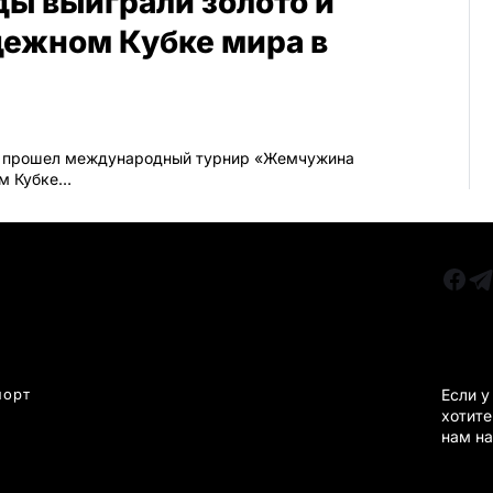
ы выиграли золото и
дежном Кубке мира в
и прошел международный турнир «Жемчужина
ом Кубке…
РУБРИКИ
Все главные новости
КАРА
Новости Казахстан
Новости Караганда
порт
Если у
хотите
Статьи и Обзоры
нам на
Новости бизнеса
Новости спорта