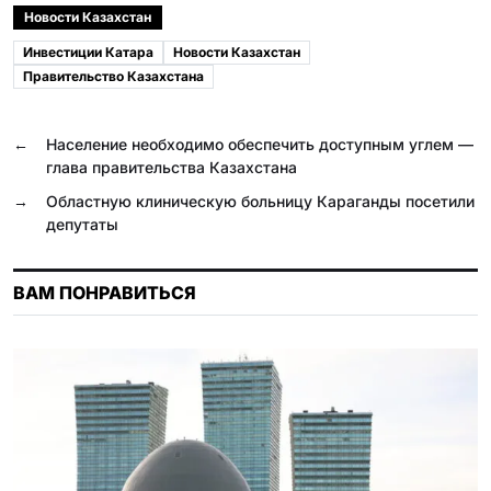
c
l
b
a
n
i
Новости Казахстан
e
e
e
t
o
l
Инвестиции Катара
Новости Казахстан
b
g
r
s
k
.
Правительство Казахстана
o
r
A
l
R
o
a
p
a
u
←
Население необходимо обеспечить доступным углем —
глава правительства Казахстана
k
m
p
s
→
Областную клиническую больницу Караганды посетили
s
депутаты
n
i
ВАМ ПОНРАВИТЬСЯ
k
i