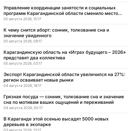
Управление координации занятости и социальных
программ Карагандинской области сменило место
расположения
05 августа 2026, 15:17
К чему снится аборт: сонник, толкование сна и
значение увиденного
05 августа 2026, 09:17
Карагандинскую область на «Играх будущего – 2026»
представят два коллектива
05 августа 2026, 03:17
Экспорт Карагандинской области увеличился на 27%:
регион осваивает новые рынки
04 августа 2026, 18:17
Грязная посуда — сонник, толкование сна и значение
сна по мотивам ваших ощущений и переживаний
04 августа 2026, 00:17
В Караганде этой осенью высадят 5000 новых
деревьев в экопарке
03 августа 2026, 21:17