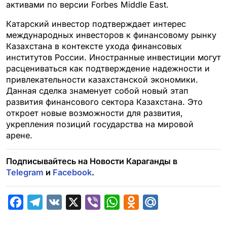
активами по версии Forbes Middle East.
Катарский инвестор подтверждает интерес
международных инвесторов к финансовому рынку
Казахстана в контексте ухода финансовых
институтов России. Иностранные инвестиции могут
расцениваться как подтверждение надежности и
привлекательности казахстанской экономики.
Данная сделка знаменует собой новый этап
развития финансового сектора Казахстана. Это
откроет новые возможности для развития,
укрепления позиций государства на мировой
арене.
Подписывайтесь на Новости Караганды в
Telegram
и
Facebook
.
F
T
V
X
V
W
O
M
a
e
K
i
h
d
a