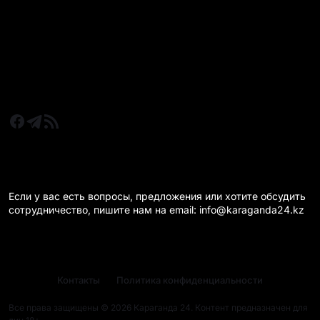
Новости Казахстан
Новости Караганда
Статьи и Обзоры
Новости бизнеса
Новости спорта
КАРАГАНДА 24 НА СВЯЗИ!
Если у вас есть вопросы, предложения или хотите обсудить
сотрудничество, пишите нам на email: info@karaganda24.kz
Контакты
Политика конфиденциальности
Все права защищены © 2026 Караганда 24. Контент предназначен для