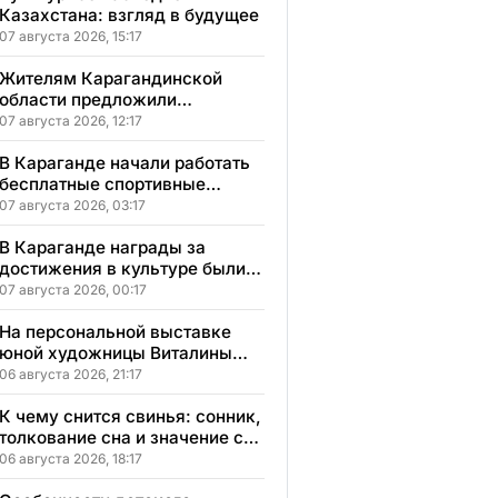
Казахстана: взгляд в будущее
07 августа 2026, 15:17
Жителям Карагандинской
области предложили
бесплатное обучение с
07 августа 2026, 12:17
гарантией трудоустройства
В Караганде начали работать
бесплатные спортивные
секции для детей с
07 августа 2026, 03:17
инвалидностью
В Караганде награды за
достижения в культуре были
вручены 5 лауреатам
07 августа 2026, 00:17
На персональной выставке
юной художницы Виталины
представлено 156 работ
06 августа 2026, 21:17
К чему снится свинья: сонник,
толкование сна и значение сна
для вашей жизни
06 августа 2026, 18:17