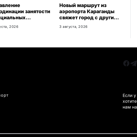
авление
Новый маршрут из
рдинации занятости
аэропорта Караганды
оциальных
свяжет город с другими
грамм
регионами Казахстана
уста, 2026
3 августа, 2026
агандинской
асти сменило место
положения
РУБРИКИ
Все главные новости
КАРА
Новости Казахстан
Новости Караганда
порт
Если у
хотите
Статьи и Обзоры
нам на
Новости бизнеса
Новости спорта