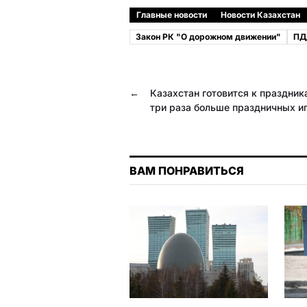
c
l
b
a
Главные новости
Новости Казахстан
e
e
e
t
Закон РК "О дорожном движении"
ПД
b
g
r
s
o
r
A
←
Казахстан готовится к праздник
o
a
p
три раза больше праздничных и
k
m
p
ВАМ ПОНРАВИТЬСЯ