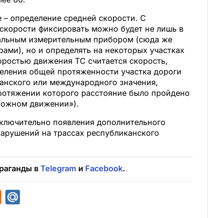
 – определение средней скорости. С
скорости фиксировать можно будет не лишь в
иальным измерительным прибором (сюда же
рами), но и определять на некоторых участках
оростью движения ТС считается скорость,
деления общей протяженности участка дороги
анского или международного значения,
протяжении которого расстояние было пройдено
орожном движении»).
сключительно появления дополнительного
нарушений на трассах республиканского
раганды в
Telegram
и
Facebook
.
O
M
d
a