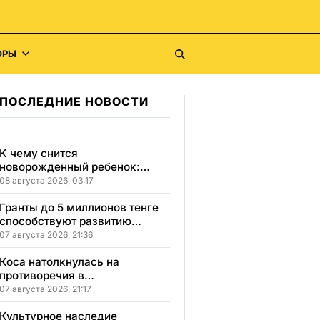
ОРЫ
ПОСЛЕДНИЕ НОВОСТИ
К чему снится
новорожденный ребенок:
сонник, толкование и
08 августа 2026, 03:17
значение сна
Гранты до 5 миллионов тенге
способствуют развитию
социального бизнеса в
07 августа 2026, 21:36
Карагандинской области
Коса натолкнулась на
противоречия в
Карагандинской области
07 августа 2026, 21:17
Культурное наследие