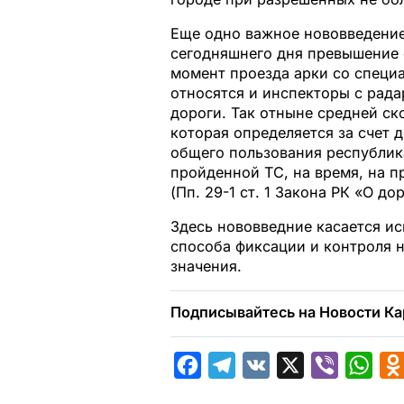
Еще одно важное нововведение
сегодняшнего дня превышение 
момент проезда арки со спец
относятся и инспекторы с рада
дороги. Так отныне средней ск
которая определяется за счет 
общего пользования республик
пройденной ТС, на время, на 
(Пп. 29-1 ст. 1 Закона РК «О д
Здесь нововведние касается и
способа фиксации и контроля 
значения.
Подписывайтесь на Новости Ка
F
T
V
X
V
W
a
e
K
i
h