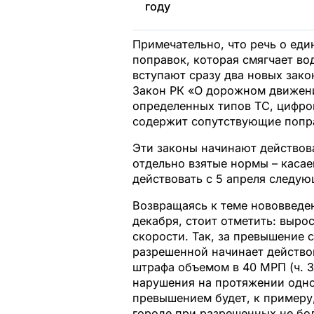
году
Примечательно, что речь о еди
поправок, которая смягчает во
вступают сразу два новых зако
Закон РК «О дорожном движен
определенных типов ТС, цифро
содержит сопутствующие попра
Эти законы начинают действова
отдельно взятые нормы – касае
действовать с 5 апреля следую
Возвращаясь к теме нововведен
декабря, стоит отметить: выр
скорости. Так, за превышение 
разрешенной начинает действо
штрафа объемом в 40 МРП (ч. 3
нарушения на протяжении одног
превышением будет, к примеру
городе при разрешенных не бол