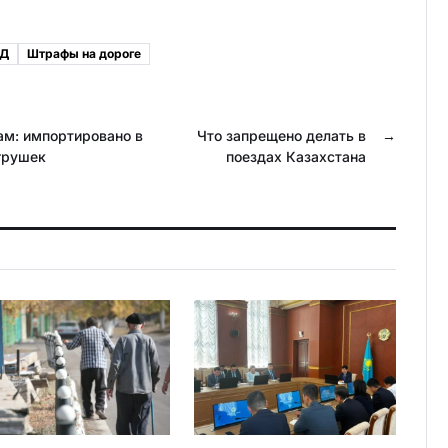
n
i
o
l
Д
Штрафы на дороге
k
.
l
R
ам: импортировано в
a
u
Что запрещено делать в
→
грушек
поездах Казахстана
s
s
n
i
k
i