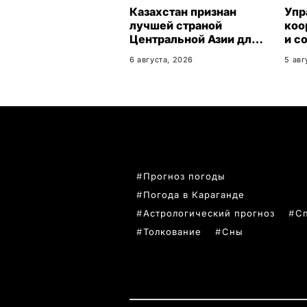
Казахстан признан
Упр
лучшей страной
коо
Центральной Азии для
и с
переезда
про
6 августа, 2026
5 авг
Кар
обл
рас
ПОПУЛЯРНЫЕ ТЕМЫ
Прогноз погоды
Погода в Караганде
Астрологический прогноз
С
Толкование
Сны