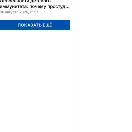
Особенности детского
иммунитета: почему простуды
у детей протекают иначе и как
06 августа 2026, 15:57
правильно им помогать
ПОКАЗАТЬ ЕЩЁ