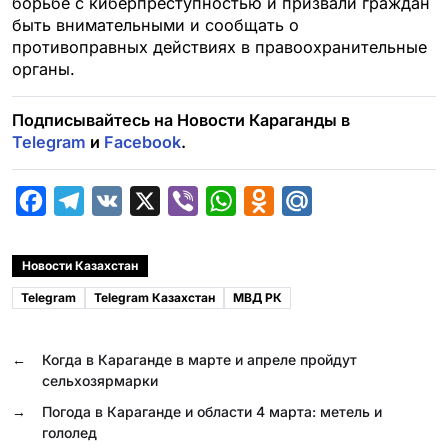
борьбе с киберпреступностью и призвали граждан
быть внимательными и сообщать о
противоправных действиях в правоохранительные
органы.
Подписывайтесь на Новости Караганды в
Telegram
и
Facebook
.
F
T
V
X
V
W
O
M
a
e
K
i
h
d
a
c
l
b
a
n
i
Новости Казахстан
e
e
e
t
o
l
Telegram
Telegram Казахстан
МВД РК
b
g
r
s
k
.
o
r
A
l
R
←
Когда в Караганде в марте и апреле пройдут
o
a
p
a
u
сельхозярмарки
k
m
p
s
→
Погода в Караганде и области 4 марта: метель и
гололед
s