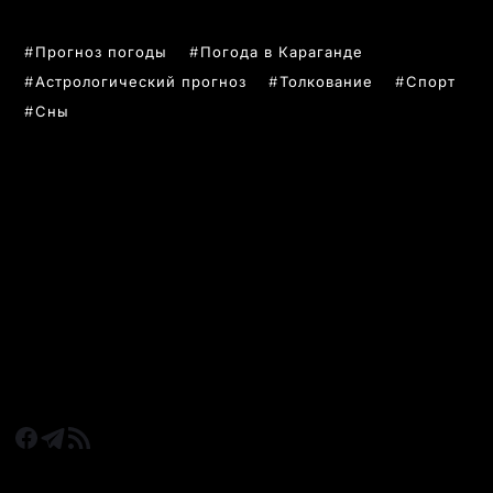
Прогноз погоды
Погода в Караганде
Астрологический прогноз
Толкование
Спорт
Сны
РУБРИКИ
Все главные новости
Новости Казахстан
Новости Караганда
Статьи и Обзоры
Новости бизнеса
Новости спорта