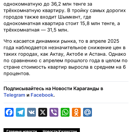
однокомнатную до 36,2 млн тенге за
трёхкомнатную квартиру. В тройку самых дорогих
городов также входит Шымкент, где
однокомнатная квартира стоит 15,8 млн тенге, а
трёхкомнатная — 31,5 млн.
Что касается динамики рынка, то в апреле 2025
года наблюдается незначительное снижение цен в
таких городах, как Актау, Актобе и Астана. Однако
по сравнению с апрелем прошлого года в целом по
стране стоимость квартир выросла в среднем на 6
процентов.
Подписывайтесь на Новости Караганды в
Telegram
и
Facebook
.
F
T
V
X
V
W
O
M
a
e
K
i
h
d
a
c
l
b
a
n
i
Главные новости
Новости Казахстан