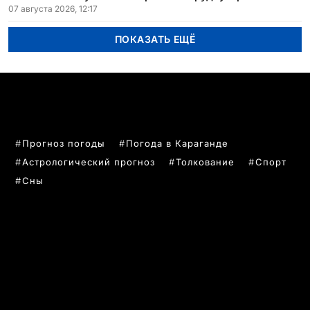
07 августа 2026, 12:17
ПОКАЗАТЬ ЕЩЁ
ПОПУЛЯРНЫЕ ТЕМЫ
Прогноз погоды
Погода в Караганде
Астрологический прогноз
Толкование
Спорт
Сны
РУБРИКИ
Все главные новости
Новости Казахстан
Новости Караганда
Статьи и Обзоры