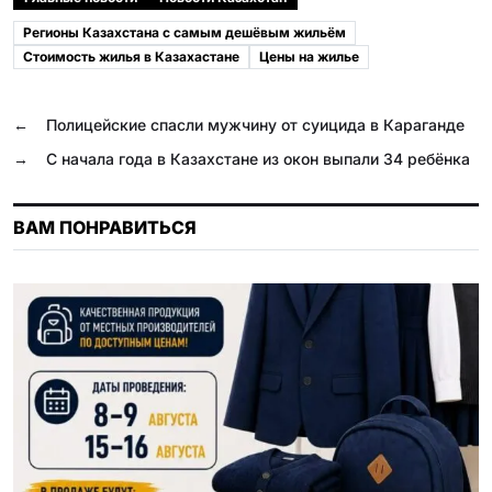
e
e
e
t
o
l
Регионы Казахстана с самым дешёвым жильём
b
g
r
s
k
.
Стоимость жилья в Казахастане
Цены на жилье
o
r
A
l
R
o
a
p
a
u
←
Полицейские спасли мужчину от суицида в Караганде
k
m
p
s
→
С начала года в Казахстане из окон выпали 34 ребёнка
s
n
ВАМ ПОНРАВИТЬСЯ
i
k
i