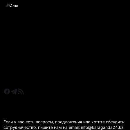
Сны
РУБРИКИ
Все главные новости
Новости Казахстан
Новости Караганда
Статьи и Обзоры
Новости бизнеса
Новости спорта
КАРАГАНДА 24 НА СВЯЗИ!
Если у вас есть вопросы, предложения или хотите обсудить
сотрудничество, пишите нам на email: info@karaganda24.kz