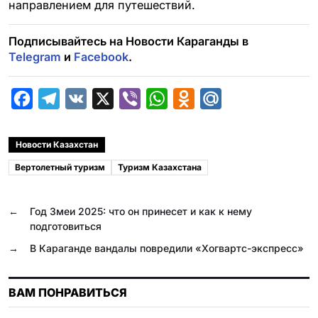
направлением для путешествий.
Подписывайтесь на Новости Караганды в
Telegram
и
Facebook
.
F
T
V
X
V
W
O
M
a
e
K
i
h
d
a
c
l
b
a
n
i
Новости Казахстан
e
e
e
t
o
l
Вертолетный туризм
Туризм Казахстана
b
g
r
s
k
.
o
r
A
l
R
←
Год Змеи 2025: что он принесет и как к нему
o
a
p
a
u
подготовиться
k
m
p
s
→
В Караганде вандалы повредили «Хогвартс-экспресс»
s
n
ВАМ ПОНРАВИТЬСЯ
i