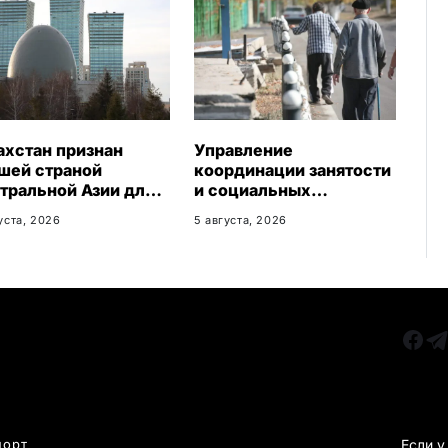
ахстан признан
Управление
шей страной
координации занятости
тральной Азии для
и социальных
еезда
программ
уста, 2026
5 августа, 2026
Карагандинской
области сменило место
расположения
РУБРИКИ
Все главные новости
КАРА
Новости Казахстан
Новости Караганда
порт
Если у