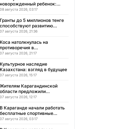
новорожденный ребенок:
сонник, толкование и
08 августа 2026, 03:17
значение сна
Гранты до 5 миллионов тенге
способствуют развитию
социального бизнеса в
07 августа 2026, 21:36
Карагандинской области
Коса натолкнулась на
противоречия в
Карагандинской области
07 августа 2026, 21:17
Культурное наследие
Казахстана: взгляд в будущее
07 августа 2026, 15:17
Жителям Карагандинской
области предложили
бесплатное обучение с
07 августа 2026, 12:17
гарантией трудоустройства
В Караганде начали работать
бесплатные спортивные
секции для детей с
07 августа 2026, 03:17
инвалидностью