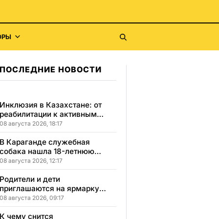
ОРЫ
ПОСЛЕДНИЕ НОВОСТИ
Инклюзия в Казахстане: от
реабилитации к активным
победам и самостоятельности
08 августа 2026, 18:17
В Караганде служебная
собака нашла 18-летнюю
девушку, пропавшую после
08 августа 2026, 12:17
свидания
Родители и дети
приглашаются на ярмарку
школьной одежды в
08 августа 2026, 09:17
Казахстане
К чему снится