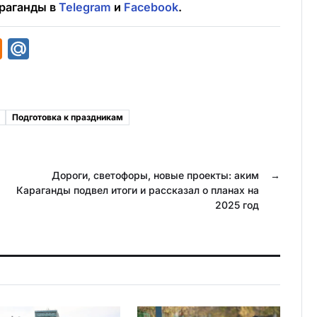
раганды в
Telegram
и
Facebook
.
O
M
d
a
n
i
o
l
Подготовка к праздникам
k
.
l
R
a
u
Дороги, светофоры, новые проекты: аким
→
Караганды подвел итоги и рассказал о планах на
s
2025 год
s
n
i
k
i