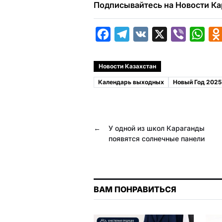
Подписывайтесь на Новости Ка
F
T
V
X
V
W
a
e
K
i
h
c
l
b
a
Новости Казахстан
e
e
e
t
Календарь выходных
Новый Год 2025
b
g
r
s
o
r
A
o
a
p
←
У одной из школ Караганды
k
m
p
появятся солнечные панели
ВАМ ПОНРАВИТЬСЯ