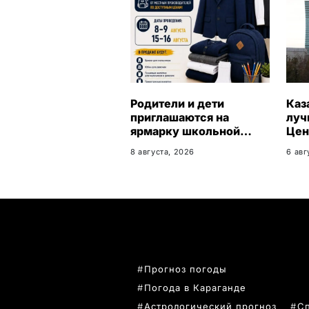
Родители и дети
Каз
приглашаются на
луч
ярмарку школьной
Цен
одежды в Казахстане
пер
8 августа, 2026
6 авг
ПОПУЛЯРНЫЕ ТЕМЫ
Прогноз погоды
Погода в Караганде
Астрологический прогноз
С