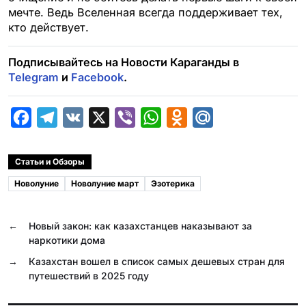
мечте. Ведь Вселенная всегда поддерживает тех,
кто действует.
Подписывайтесь на Новости Караганды в
Telegram
и
Facebook
.
F
T
V
X
V
W
O
M
a
e
K
i
h
d
a
c
l
b
a
n
i
Статьи и Обзоры
e
e
e
t
o
l
Новолуние
Новолуние март
Эзотерика
b
g
r
s
k
.
o
r
A
l
R
←
Новый закон: как казахстанцев наказывают за
o
a
p
a
u
наркотики дома
k
m
p
s
→
Казахстан вошел в список самых дешевых стран для
путешествий в 2025 году
s
n