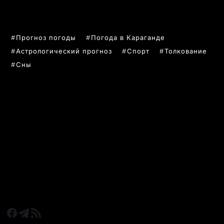
ПОПУЛЯРНЫЕ ТЕМЫ
Прогноз погоды
Погода в Караганде
Астрологический прогноз
Спорт
Толкование
Сны
РУБРИКИ
Все главные новости
Новости Казахстан
Новости Караганда
Статьи и Обзоры
Новости бизнеса
Новости спорта