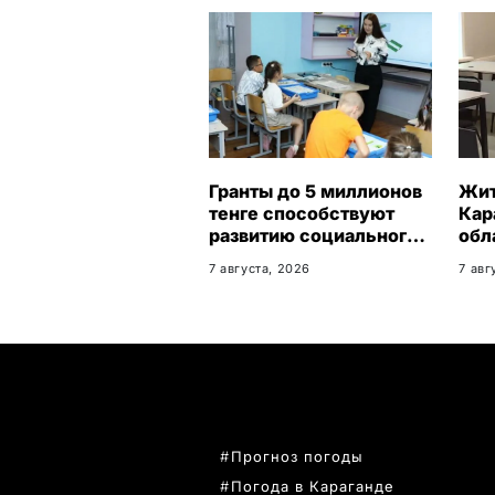
Гранты до 5 миллионов
Жи
тенге способствуют
Кар
развитию социального
обл
бизнеса в
бес
7 августа, 2026
7 авг
Карагандинской
гар
области
тру
ПОПУЛЯРНЫЕ ТЕМЫ
Прогноз погоды
Погода в Караганде