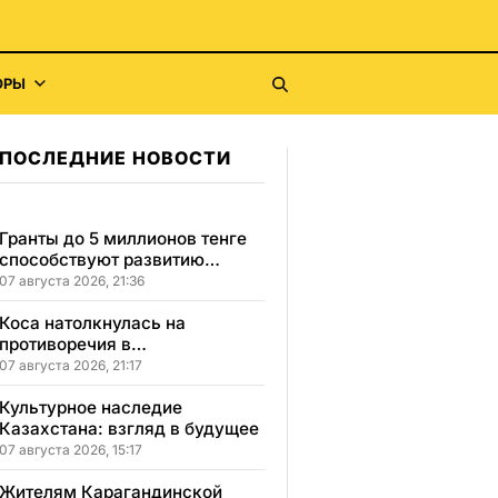
ОРЫ
ПОСЛЕДНИЕ НОВОСТИ
Гранты до 5 миллионов тенге
способствуют развитию
социального бизнеса в
07 августа 2026, 21:36
Карагандинской области
Коса натолкнулась на
противоречия в
Карагандинской области
07 августа 2026, 21:17
Культурное наследие
Казахстана: взгляд в будущее
07 августа 2026, 15:17
Жителям Карагандинской