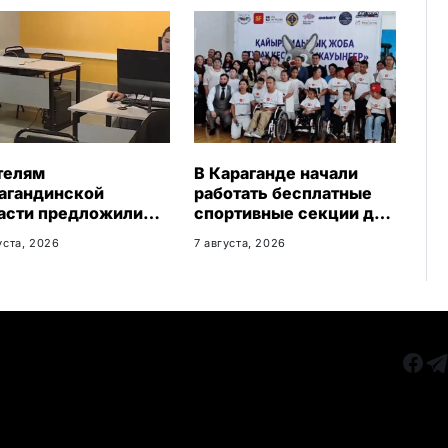
k
i
телям
В Караганде начали
агандинской
работать бесплатные
асти предложили
спортивные секции для
платное обучение с
детей с инвалидностью
уста, 2026
7 августа, 2026
антией
доустройства
РУБРИКИ
Все главные новости
КАРА
Новости Казахстан