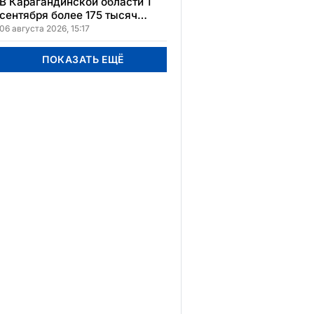
В Карагандинской области 1
сентября более 175 тысяч
школьников начнут учебный
06 августа 2026, 15:17
год
ПОКАЗАТЬ ЕЩЁ