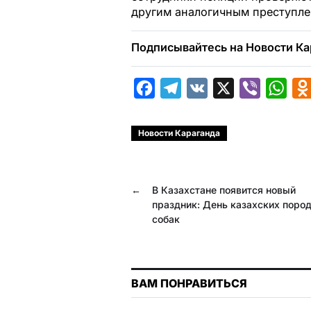
другим аналогичным преступле
Подписывайтесь на Новости Ка
F
T
V
X
V
W
a
e
K
i
h
c
l
b
a
Новости Караганда
e
e
e
t
b
g
r
s
←
В Казахстане появится новый
o
r
A
праздник: День казахских поро
o
a
p
собак
k
m
p
ВАМ ПОНРАВИТЬСЯ