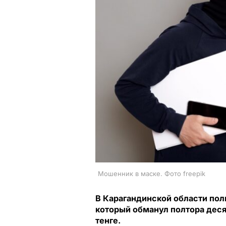
Мошенник в маске. Фото freepik
В Карагандинской области по
который обманул полтора дес
тенге.