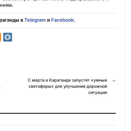
ниям.
раганды в
Telegram
и
Facebook
.
O
M
d
a
n
i
o
l
k
.
С марта в Караганде запустят «умные
→
l
R
д
светофоры» для улучшения дорожной
a
u
ситуации
s
s
n
i