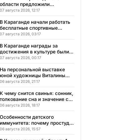
области предложили
бесплатное обучение с
07 августа 2026, 12:17
гарантией трудоустройства
В Караганде начали работать
бесплатные спортивные
секции для детей с
07 августа 2026, 03:17
инвалидностью
В Караганде награды за
достижения в культуре были
вручены 5 лауреатам
07 августа 2026, 00:17
На персональной выставке
юной художницы Виталины
представлено 156 работ
06 августа 2026, 21:17
К чему снится свинья: сонник,
толкование сна и значение сна
для вашей жизни
06 августа 2026, 18:17
Особенности детского
иммунитета: почему простуды
у детей протекают иначе и как
06 августа 2026, 15:57
правильно им помогать