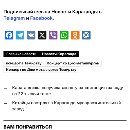
Подписывайтесь на Новости Караганды в
Telegram
и
Facebook
.
F
T
V
X
V
W
O
M
a
e
K
i
h
d
a
c
l
b
a
n
i
Главные новости
Новости Караганда
e
e
e
t
o
l
концерт в Темиртау
Концерт ко Дню металлургов
b
g
r
s
k
.
Концерт ко Дню металлургов Темиртау
o
r
A
l
R
o
a
p
a
u
←
Карагандинка получила «золотую» квитанцию за воду
на 22 тысячи тенге
k
m
p
s
→
Китайцы построят в Караганде мусоросжигательный
s
завод
n
i
ВАМ ПОНРАВИТЬСЯ