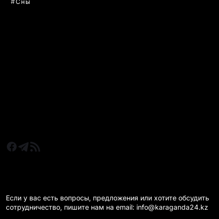
Сны
РУБРИКИ
Все главные новости
Новости Казахстан
Новости Караганда
Статьи и Обзоры
Новости бизнеса
Новости спорта
КАРАГАНДА 24 НА СВЯЗИ!
Если у вас есть вопросы, предложения или хотите обсудить
сотрудничество, пишите нам на email: info@karaganda24.kz