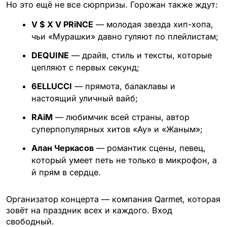
Но это ещё не все сюрпризы. Горожан также ждут:
V $ X V PRiNCE
— молодая звезда хип-хопа,
чьи «Мурашки» давно гуляют по плейлистам;
DEQUINE
— драйв, стиль и тексты, которые
цепляют с первых секунд;
6ELLUCCI
— прямота, балаклавы и
настоящий уличный вайб;
RAiM
— любимчик всей страны, автор
суперпопулярных хитов «Ау» и «Жаным»;
Алан Черкасов
— романтик сцены, певец,
который умеет петь не только в микрофон, а
й прям в сердце.
Организатор концерта — компания Qarmet, которая
зовёт на праздник всех и каждого. Вход
свободный.