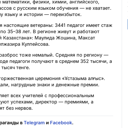
 математики, физики, химии, английского,
ассов с русским языком обучения — не хватает.
му языку и истории — переизбыток.
я настоящие ветераны: 3441 педагог имеет стаж
 по 35–38 лет. В регионе живут и работают
й Казахстана»: Маулида Жошина, Максат
улжазира Кулпейсова.
ь разброс тоже немалый. Средняя по региону —
роде педагоги получают в среднем 352 тысячи, а
 тысяч тенге.
 торжественная церемония «Ұстазыма алғыс».
али, нагрудные знаки и денежные премии.
яет всех учителей с профессиональным
дуют успехами, директор — премиями, а
т без нервов.
раганды в
Telegram
и
Facebook
.