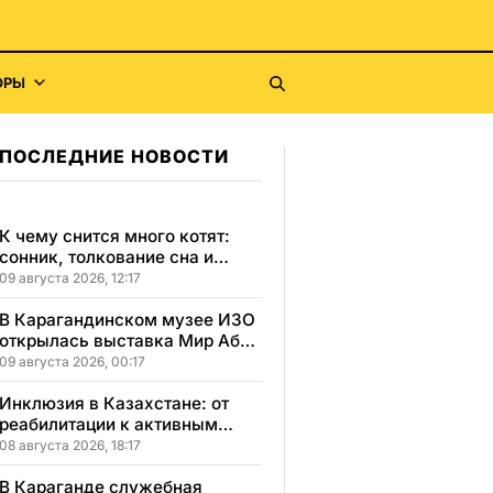
ОРЫ
ПОСЛЕДНИЕ НОВОСТИ
К чему снится много котят:
сонник, толкование сна и
значение сна для вашей
09 августа 2026, 12:17
жизни
В Карагандинском музее ИЗО
открылась выставка Мир Абая
в красках и образах
09 августа 2026, 00:17
Инклюзия в Казахстане: от
реабилитации к активным
победам и самостоятельности
08 августа 2026, 18:17
В Караганде служебная