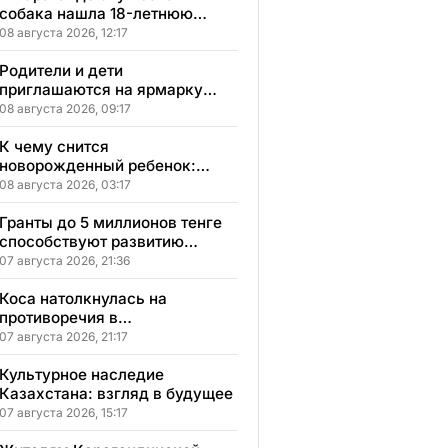
собака нашла 18-летнюю
девушку, пропавшую после
08 августа 2026, 12:17
свидания
Родители и дети
приглашаются на ярмарку
школьной одежды в
08 августа 2026, 09:17
Казахстане
К чему снится
новорожденный ребенок:
сонник, толкование и
08 августа 2026, 03:17
значение сна
Гранты до 5 миллионов тенге
способствуют развитию
социального бизнеса в
07 августа 2026, 21:36
Карагандинской области
Коса натолкнулась на
противоречия в
Карагандинской области
07 августа 2026, 21:17
Культурное наследие
Казахстана: взгляд в будущее
07 августа 2026, 15:17