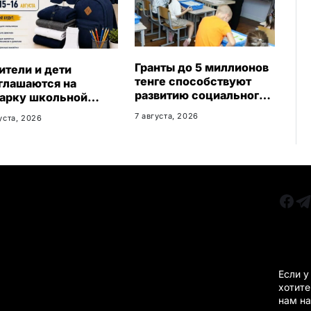
Гранты до 5 миллионов
ители и дети
тенге способствуют
глашаются на
развитию социального
арку школьной
бизнеса в
жды в Казахстане
7 августа, 2026
уста, 2026
Карагандинской
области
РУБРИКИ
Все главные новости
КАРА
Новости Казахстан
Новости Караганда
Если у
хотите
Статьи и Обзоры
нам на
Новости бизнеса