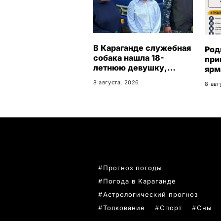
В Караганде служебная
Род
собака нашла 18-
при
летнюю девушку,
ярм
пропавшую после
оде
8 августа, 2026
8 авг
свидания
ПОПУЛЯРНЫЕ ТЕМЫ
Прогноз погоды
Погода в Караганде
Астрологический прогноз
Толкование
Спорт
Сны