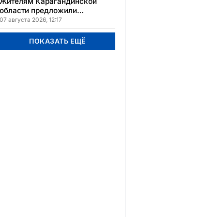
Жителям Карагандинской
области предложили
бесплатное обучение с
07 августа 2026, 12:17
гарантией трудоустройства
ПОКАЗАТЬ ЕЩЁ