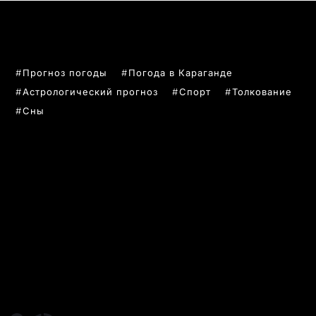
ПОПУЛЯРНЫЕ ТЕМЫ
Прогноз погоды
Погода в Караганде
Астрологический прогноз
Спорт
Толкование
Сны
РУБРИКИ
Все главные новости
Новости Казахстан
Новости Караганда
Статьи и Обзоры
Новости бизнеса
Новости спорта