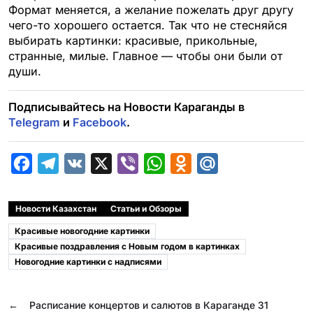
Формат меняется, а желание пожелать друг другу
чего-то хорошего остается. Так что не стесняйся
выбирать картинки: красивые, прикольные,
странные, милые. Главное — чтобы они были от
души.
Подписывайтесь на Новости Караганды в
Telegram
и
Facebook
.
F
T
V
X
V
W
O
M
a
e
K
i
h
d
a
c
l
b
a
n
i
Новости Казахстан
Статьи и Обзоры
e
e
e
t
o
l
Красивые новогодние картинки
b
g
r
s
k
.
Красивые поздравления с Новым годом в картинках
Новогодние картинки с надписями
o
r
A
l
R
o
a
p
a
u
←
Расписание концертов и салютов в Караганде 31
k
m
p
s