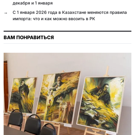
декабря и 1 января
s
→
С 1 января 2026 года в Казахстане меняются правила
n
импорта: что и как можно ввозить в РК
i
k
ВАМ ПОНРАВИТЬСЯ
i