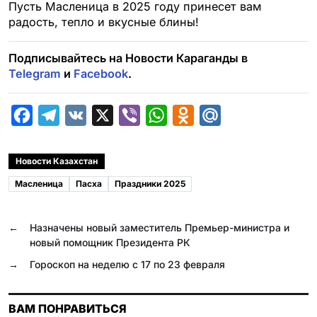
Пусть Масленица в 2025 году принесет вам
радость, тепло и вкусные блины!
Подписывайтесь на Новости Караганды в
Telegram
и
Facebook
.
F
T
V
X
V
W
O
M
a
e
K
i
h
d
a
c
l
b
a
n
i
Новости Казахстан
e
e
e
t
o
l
Масленица
Пасха
Праздники 2025
b
g
r
s
k
.
o
r
A
l
R
←
Назначены новый заместитель Премьер-министра и
o
a
p
a
u
новый помощник Президента РК
k
m
p
s
→
Гороскоп на неделю с 17 по 23 февраля
s
n
ВАМ ПОНРАВИТЬСЯ