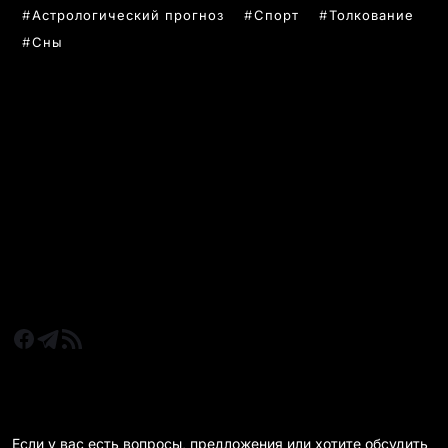
Астрологический прогноз
Спорт
Толкование
Сны
РУБРИКИ
Все главные новости
Новости Казахстан
Новости Караганда
Статьи и Обзоры
Новости бизнеса
Новости спорта
КАРАГАНДА 24 НА СВЯЗИ!
Если у вас есть вопросы, предложения или хотите обсудить