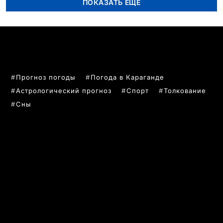
ПОКАЗАТЬ ЕЩЁ
ПОПУЛЯРНЫЕ ТЕМЫ
Прогноз погоды
Погода в Караганде
Астрологический прогноз
Спорт
Толкование
Сны
РУБРИКИ
Все главные новости
Новости Казахстан
Новости Караганда
Статьи и Обзоры
Новости бизнеса
Новости спорта