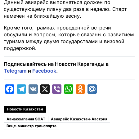
Данный авиарейс выполняться должен по
существующему плану два раза в неделю. Старт
намечен на ближайшую весну.
Кроме того, рамках проведенной встречи
обсудили и вопросы, которые связаны с развитием
туризма между двумя государствами и визовой
поддержкой.
Подписывайтесь на Новости Караганды в
Telegram
и
Facebook
.
F
T
V
X
V
W
O
M
a
e
K
i
h
d
a
c
l
b
a
n
i
Новости Казахстан
e
e
e
t
o
l
Авиакомпания SCAT
Авиарейс Казахстан-Австрия
b
g
r
s
k
.
Вице-министр транспорта
o
r
A
l
R