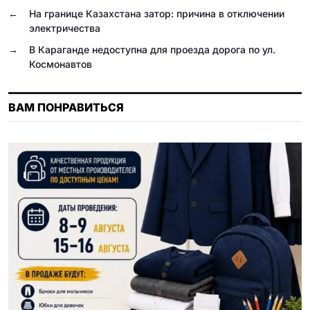
o
a
p
a
u
←
На границе Казахстана затор: причина в отключении
электричества
k
m
p
s
→
В Караганде недоступна для проезда дорога по ул.
s
Космонавтов
n
i
ВАМ ПОНРАВИТЬСЯ
k
i