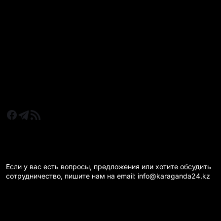
Все главные новости
Новости Казахстан
Новости Караганда
Статьи и Обзоры
Новости бизнеса
Новости спорта
КАРАГАНДА 24 НА СВЯЗИ!
Если у вас есть вопросы, предложения или хотите обсудить
сотрудничество, пишите нам на email: info@karaganda24.kz