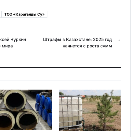
n
i
o
l
ТОО «Қарағанды Су»
k
.
l
R
ксей Чуркин
a
u
Штрафы в Казахстане: 2025 год
→
е мира
начнется с роста сумм
s
s
n
i
k
i