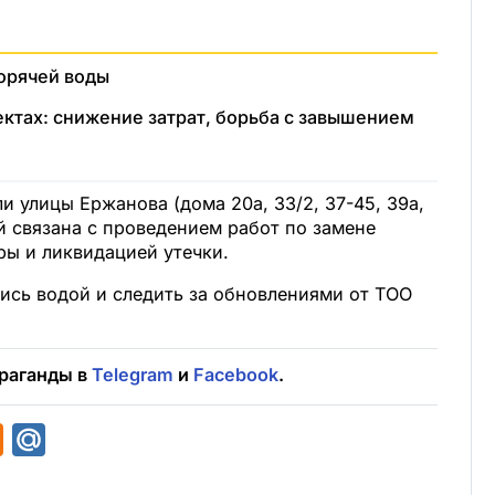
горячей воды
ектах: снижение затрат, борьба с завышением
и улицы Ержанова (дома 20а, 33/2, 37-45, 39а,
й связана с проведением работ по замене
ы и ликвидацией утечки.
ись водой и следить за обновлениями от ТОО
раганды в
Telegram
и
Facebook
.
O
M
d
a