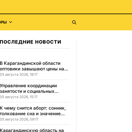
ОРЫ
ПОСЛЕДНИЕ НОВОСТИ
В Карагандинской области
оптовики завышают цены на
продукты до 50%
05 августа 2026, 18:17
Управление координации
занятости и социальных
программ Карагандинской
05 августа 2026, 15:17
области сменило место
расположения
К чему снится аборт: сонник,
толкование сна и значение
увиденного
05 августа 2026, 09:17
Карагандинскую область на