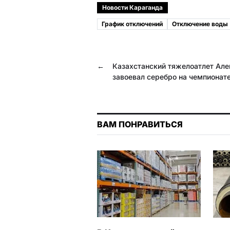
c
l
b
a
Новости Караганда
e
e
e
t
График отключений
Отключение воды
b
g
r
s
o
r
A
←
Казахстанский тяжелоатлет Але
o
a
p
завоевал серебро на чемпионат
k
m
p
ВАМ ПОНРАВИТЬСЯ