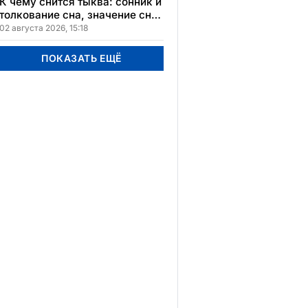
К чему снится тыква: сонник и
толкование сна, значение сна
в различных культурах
02 августа 2026, 15:18
ПОКАЗАТЬ ЕЩЁ