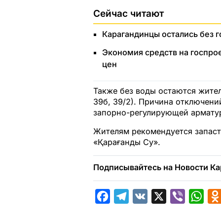
Сейчас читают
Карагандинцы остались без 
Экономия средств на госпро
цен
Также без воды остаются жител
39б, 39/2). Причина отключени
запорно-регулирующей арматур
Жителям рекомендуется запаст
«Қарағанды Су».
Подписывайтесь на Новости Ка
F
T
V
X
V
W
a
e
K
i
h