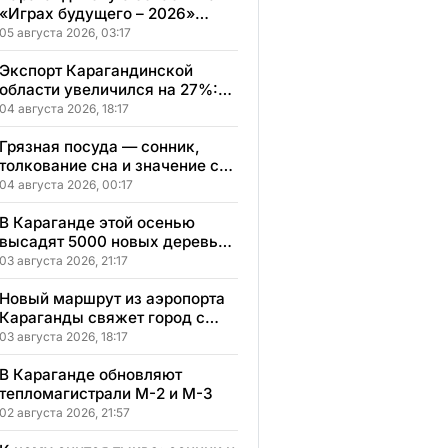
«Играх будущего – 2026»
представят два коллектива
05 августа 2026, 03:17
Экспорт Карагандинской
области увеличился на 27%:
регион осваивает новые
04 августа 2026, 18:17
рынки
Грязная посуда — сонник,
толкование сна и значение сна
по мотивам ваших ощущений
04 августа 2026, 00:17
и переживаний
В Караганде этой осенью
высадят 5000 новых деревьев
в экопарке
03 августа 2026, 21:17
Новый маршрут из аэропорта
Караганды свяжет город с
другими регионами
03 августа 2026, 18:17
Казахстана
В Караганде обновляют
тепломагистрали М-2 и М-3
02 августа 2026, 21:57