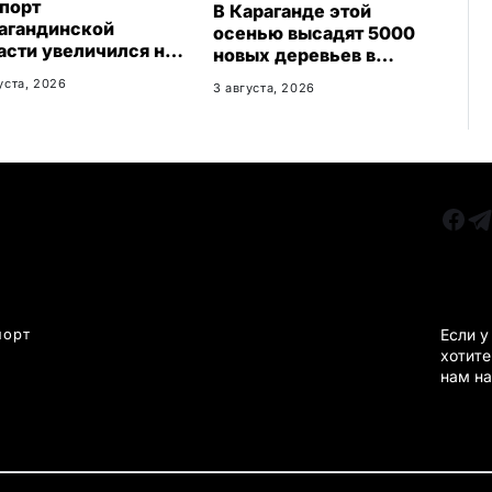
порт
В Караганде этой
агандинской
осенью высадят 5000
асти увеличился на
новых деревьев в
: регион осваивает
экопарке
уста, 2026
3 августа, 2026
ые рынки
РУБРИКИ
Все главные новости
КАРА
Новости Казахстан
Новости Караганда
порт
Если у
хотите
Статьи и Обзоры
нам на
Новости бизнеса
Новости спорта