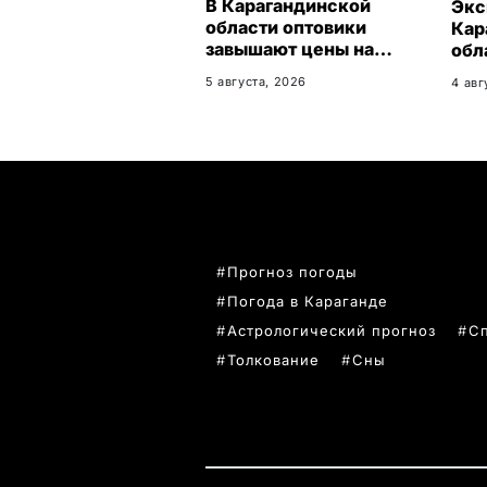
В Карагандинской
Экс
области оптовики
Кар
завышают цены на
обл
продукты до 50%
27%
5 августа, 2026
4 авг
нов
ПОПУЛЯРНЫЕ ТЕМЫ
Прогноз погоды
Погода в Караганде
Астрологический прогноз
С
Толкование
Сны