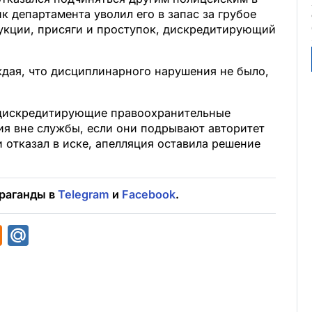
к департамента уволил его в запас за грубое
кции, присяги и проступок, дискредитирующий
ждая, что дисциплинарного нарушения не было,
 дискредитирующие правоохранительные
ия вне службы, если они подрывают авторитет
 отказал в иске, апелляция оставила решение
раганды в
Telegram
и
Facebook
.
O
M
d
a
n
i
o
l