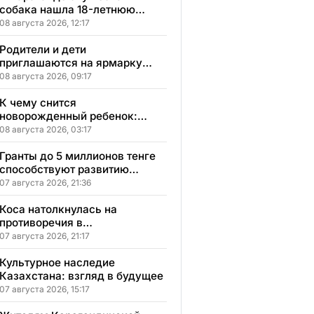
собака нашла 18-летнюю
девушку, пропавшую после
08 августа 2026, 12:17
свидания
Родители и дети
приглашаются на ярмарку
школьной одежды в
08 августа 2026, 09:17
Казахстане
К чему снится
новорожденный ребенок:
сонник, толкование и
08 августа 2026, 03:17
значение сна
Гранты до 5 миллионов тенге
способствуют развитию
социального бизнеса в
07 августа 2026, 21:36
Карагандинской области
Коса натолкнулась на
противоречия в
Карагандинской области
07 августа 2026, 21:17
Культурное наследие
Казахстана: взгляд в будущее
07 августа 2026, 15:17