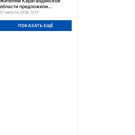
Жителям Карагандинской
области предложили
бесплатное обучение с
07 августа 2026, 12:17
гарантией трудоустройства
ПОКАЗАТЬ ЕЩЁ