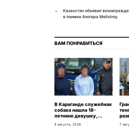
b
g
r
s
←
Казахстан объявил вознагражде
o
r
A
в поимке блогера Mellstroy
o
a
p
k
m
p
ВАМ ПОНРАВИТЬСЯ
В Караганде служебная
Гра
собака нашла 18-
тен
летнюю девушку,
раз
пропавшую после
биз
8 августа, 2026
7 авг
свидания
Кар