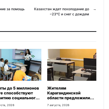
k
.
ние за помощь
Казахстан ждет похолодание до
→
l
R
−23°C и снег с дождем
a
u
s
s
n
i
k
i
нты до 5 миллионов
Жителям
ге способствуют
Карагандинской
витию социального
области предложили
неса в
бесплатное обучение с
уста, 2026
7 августа, 2026
агандинской
гарантией