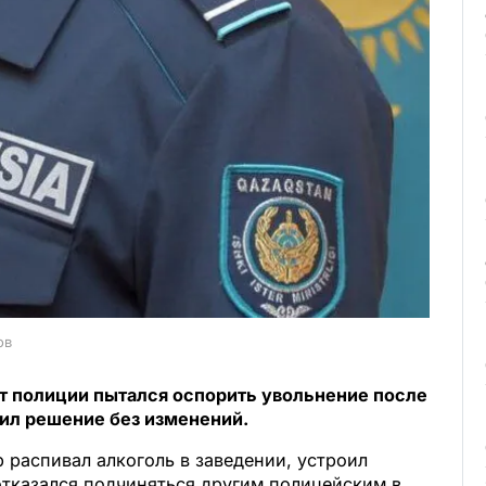
ов
т полиции пытался оспорить увольнение после
вил решение без изменений.
распивал алкоголь в заведении, устроил
отказался подчиняться другим полицейским в