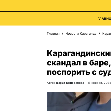
ГЛАВНО
Главная
Новости Караганда
Карага
Карагандински
скандал в баре
поспорить с су
Автор
Дарья Коновалова
18 ноября, 202