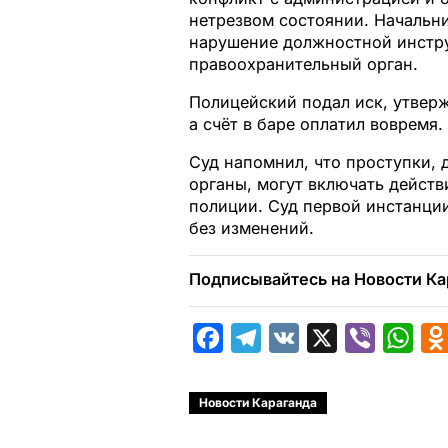
нетрезвом состоянии. Начальни
нарушение должностной инстру
правоохранительный орган.
Полицейский подал иск, утвер
а счёт в баре оплатил вовремя.
Суд напомнил, что проступки,
органы, могут включать действ
полиции. Суд первой инстанции
без изменений.
Подписывайтесь на Новости Ка
F
T
V
X
V
W
a
e
K
i
h
c
l
b
a
Новости Караганда
e
e
e
t