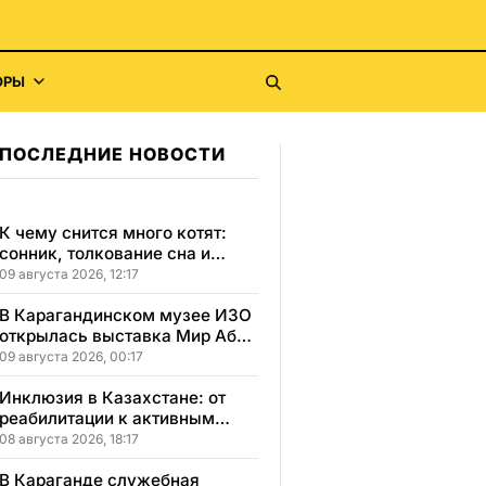
ОРЫ
ПОСЛЕДНИЕ НОВОСТИ
К чему снится много котят:
сонник, толкование сна и
значение сна для вашей
09 августа 2026, 12:17
жизни
В Карагандинском музее ИЗО
открылась выставка Мир Абая
в красках и образах
09 августа 2026, 00:17
Инклюзия в Казахстане: от
реабилитации к активным
победам и самостоятельности
08 августа 2026, 18:17
В Караганде служебная