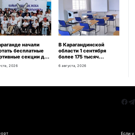
араганде начали
В Карагандинской
отать бесплатные
области 1 сентября
ртивные секции для
более 175 тысяч
ей с инвалидностью
школьников начнут
уста, 2026
6 августа, 2026
учебный год
РУБРИКИ
Все главные новости
КАРА
Новости Казахстан
Новости Караганда
порт
Если у