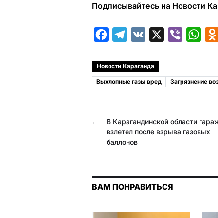
Подписывайтесь на Новости Ка
F
T
V
X
V
W
a
e
K
i
h
c
l
b
a
Новости Караганда
e
e
e
t
Выхлопные газы вред
Загрязнение во
b
g
r
s
o
r
A
←
В Карагандинской области гара
o
a
p
взлетел после взрыва газовых
k
m
p
баллонов
ВАМ ПОНРАВИТЬСЯ