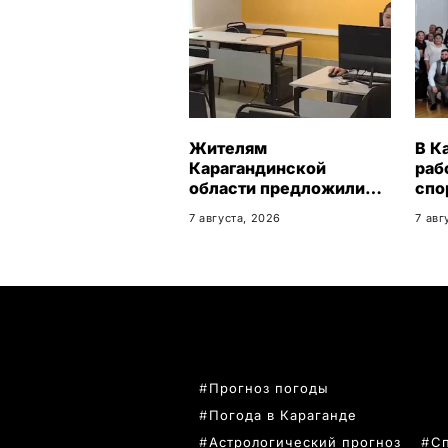
Жителям
В К
Карагандинской
раб
области предложили
спо
бесплатное обучение с
дет
7 августа, 2026
7 авг
гарантией
трудоустройства
ПОПУЛЯРНЫЕ ТЕМЫ
Прогноз погоды
Погода в Караганде
Астрологический прогноз
С