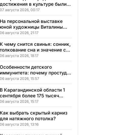
достижения в культуре были
вручены 5 лауреатам
07 августа 2026, 00:17
На персональной выставке
юной художницы Виталины
представлено 156 работ
06 августа 2026, 21:17
К чему снится свинья: сонник,
толкование сна и значение сна
для вашей жизни
06 августа 2026, 18:17
Особенности детского
иммунитета: почему простуды
у детей протекают иначе и как
06 августа 2026, 15:57
правильно им помогать
В Карагандинской области 1
сентября более 175 тысяч
школьников начнут учебный
06 августа 2026, 15:17
год
Как выбрать скрытый карниз
для натяжного потолка?
06 августа 2026, 13:16