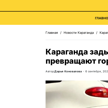
ГЛАВНО
Главная
Новости Караганда
Караг
Караганда зады
превращают го
Автор
Дарья Коновалова
6 сентября, 20