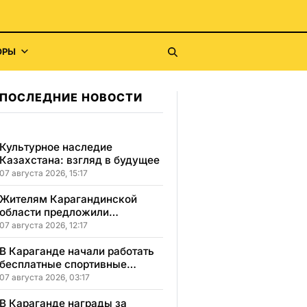
ОРЫ
ПОСЛЕДНИЕ НОВОСТИ
Культурное наследие
Казахстана: взгляд в будущее
07 августа 2026, 15:17
Жителям Карагандинской
области предложили
бесплатное обучение с
07 августа 2026, 12:17
гарантией трудоустройства
В Караганде начали работать
бесплатные спортивные
секции для детей с
07 августа 2026, 03:17
инвалидностью
В Караганде награды за