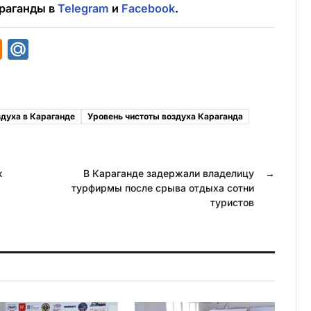
раганды в
Telegram
и
Facebook
.
O
M
d
a
n
i
o
l
здуха в Караганде
Уровень чистоты воздуха Караганда
k
.
l
R
ж
a
u
В Караганде задержали владелицу
→
турфирмы после срыва отдыха сотни
s
туристов
s
n
i
k
i