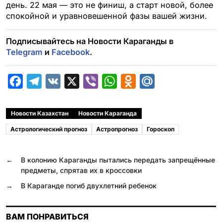
день. 22 мая — это не финиш, а старт новой, более
спокойной и уравновешенной фазы вашей жизни.
Подписывайтесь на Новости Караганды в
Telegram
и
Facebook
.
F
T
V
X
V
W
O
M
a
e
K
i
h
d
a
c
l
b
a
n
i
Новости Казахстан
Новости Караганда
e
e
e
t
o
l
Астрологический прогноз
Астропрогноз
Гороскоп
b
g
r
s
k
.
o
r
A
l
R
←
В колонию Караганды пытались передать запрещённые
o
a
p
a
u
предметы, спрятав их в кроссовки
k
m
p
s
→
В Караганде погиб двухлетний ребенок
s
n
ВАМ ПОНРАВИТЬСЯ