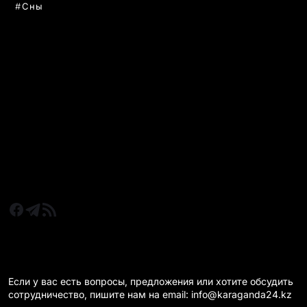
Сны
РУБРИКИ
Все главные новости
Новости Казахстан
Новости Караганда
Статьи и Обзоры
Новости бизнеса
Новости спорта
КАРАГАНДА 24 НА СВЯЗИ!
Если у вас есть вопросы, предложения или хотите обсудить
сотрудничество, пишите нам на email: info@karaganda24.kz