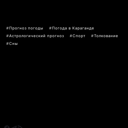
ПОПУЛЯРНЫЕ ТЕМЫ
Прогноз погоды
Погода в Караганде
Астрологический прогноз
Спорт
Толкование
Сны
РУБРИКИ
Все главные новости
Новости Казахстан
Новости Караганда
Статьи и Обзоры
Новости бизнеса
Новости спорта