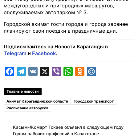
междугородных и пригородных маршрутов,
обслуживаемых автопарком № 3.
Городской акимат гости города и города заранее
планируют свои поездки в праздничные дни.
Подписывайтесь на Новости Караганды в
Telegram
и
Facebook
.
F
T
V
X
V
W
O
M
a
e
K
i
h
d
a
c
l
b
a
n
i
Главные новости
e
e
e
t
o
l
Акимат Карагандинской области
Городской транспорт
b
g
r
s
k
.
Расписание автобусов
o
r
A
l
R
o
a
p
a
u
←
Касым-Жомарт Токаев объявил в следующем году
Годом рабочих профессий в Казахстане
k
m
p
s