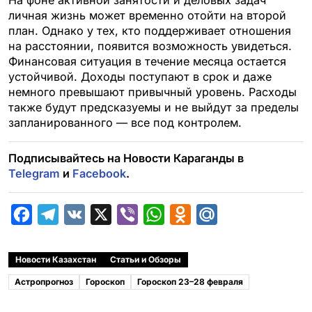
личная жизнь может временно отойти на второй
план. Однако у тех, кто поддерживает отношения
на расстоянии, появится возможность увидеться.
Финансовая ситуация в течение месяца остается
устойчивой. Доходы поступают в срок и даже
немного превышают привычный уровень. Расходы
также будут предсказуемы и не выйдут за пределы
запланированного — все под контролем.
Подписывайтесь на Новости Караганды в
Telegram
и
Facebook
.
F
T
V
X
V
W
O
M
a
e
K
i
h
d
a
c
l
b
a
n
i
Новости Казахстан
Статьи и Обзоры
e
e
e
t
o
l
Астропрогноз
Гороскоп
Гороскоп 23–28 февраля
b
g
r
s
k
.