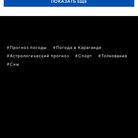
ПОКАЗАТЬ ЕЩЁ
ПОПУЛЯРНЫЕ ТЕМЫ
Прогноз погоды
Погода в Караганде
Астрологический прогноз
Спорт
Толкование
Сны
РУБРИКИ
Все главные новости
Новости Казахстан
Новости Караганда
Статьи и Обзоры
Новости бизнеса
Новости спорта