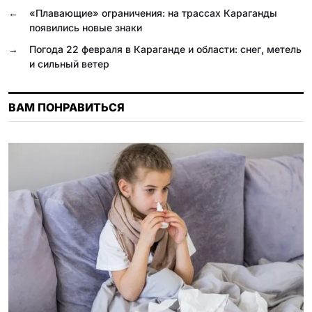
o
r
A
l
R
←
«Плавающие» ограничения: на трассах Караганды
o
a
p
a
u
появились новые знаки
k
m
p
s
→
Погода 22 февраля в Караганде и области: снег, метель
и сильный ветер
s
n
ВАМ ПОНРАВИТЬСЯ
i
k
i