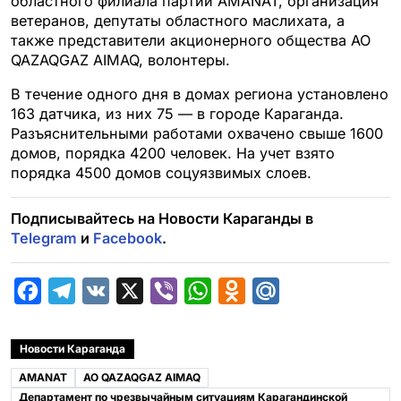
областного филиала партии AMANAT, организация
ветеранов, депутаты областного маслихата, а
также представители акционерного общества АО
QAZAQGAZ AIMAQ, волонтеры.
В течение одного дня в домах региона установлено
163 датчика, из них 75 — в городе Караганда.
Разъяснительными работами охвачено свыше 1600
домов, порядка 4200 человек. На учет взято
порядка 4500 домов соцуязвимых слоев.
Подписывайтесь на Новости Караганды в
Telegram
и
Facebook
.
F
T
V
X
V
W
O
M
a
e
K
i
h
d
a
c
l
b
a
n
i
Новости Караганда
e
e
e
t
o
l
AMANAT
АО QAZAQGAZ AIMAQ
b
g
r
s
k
.
Департамент по чрезвычайным ситуациям Карагандинской