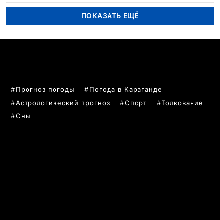
ПОКАЗАТЬ ЕЩЁ
ПОПУЛЯРНЫЕ ТЕМЫ
Прогноз погоды
Погода в Караганде
Астрологический прогноз
Спорт
Толкование
Сны
РУБРИКИ
Все главные новости
Новости Казахстан
Новости Караганда
Статьи и Обзоры
Новости бизнеса