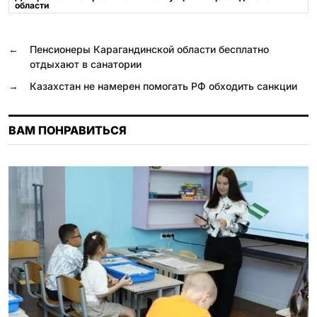
области
o
r
A
l
R
o
a
p
a
u
←
Пенсионеры Карагандинской области бесплатно
k
m
p
s
отдыхают в санатории
s
→
Казахстан не намерен помогать РФ обходить санкции
n
i
ВАМ ПОНРАВИТЬСЯ
k
i