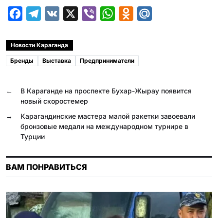
F
T
V
X
V
W
O
M
a
e
K
i
h
d
a
c
l
b
a
n
i
Новости Караганда
e
e
e
t
o
l
Бренды
Выставка
Предприниматели
b
g
r
s
k
.
o
r
A
l
R
←
В Караганде на проспекте Бухар-Жырау появится
o
a
p
a
u
новый скоростемер
k
m
p
s
→
Карагандинские мастера малой ракетки завоевали
бронзовые медали на международном турнире в
s
Турции
n
i
ВАМ ПОНРАВИТЬСЯ
k
i