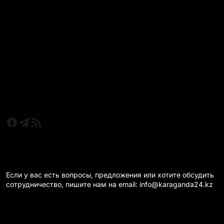
РУБРИКИ
Все главные новости
Новости Казахстан
Новости Караганда
Статьи и Обзоры
Новости бизнеса
Новости спорта
КАРАГАНДА 24 НА СВЯЗИ!
Если у вас есть вопросы, предложения или хотите обсудить
сотрудничество, пишите нам на email: info@karaganda24.kz