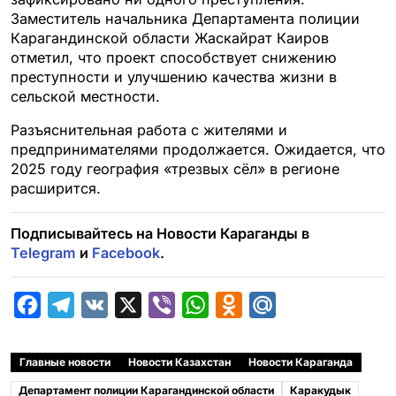
Заместитель начальника Департамента полиции
Карагандинской области Жаскайрат Каиров
отметил, что проект способствует снижению
преступности и улучшению качества жизни в
сельской местности.
Разъяснительная работа с жителями и
предпринимателями продолжается. Ожидается, что
2025 году география «трезвых сёл» в регионе
расширится.
Подписывайтесь на Новости Караганды в
Telegram
и
Facebook
.
F
T
V
X
V
W
O
M
a
e
K
i
h
d
a
c
l
b
a
n
i
Главные новости
Новости Казахстан
Новости Караганда
e
e
e
t
o
l
Департамент полиции Карагандинской области
Каракудык