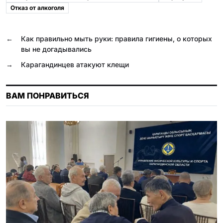
b
g
r
s
k
.
Отказ от алкоголя
o
r
A
l
R
o
a
p
a
u
←
Как правильно мыть руки: правила гигиены, о которых
вы не догадывались
k
m
p
s
→
Карагандинцев атакуют клещи
s
n
ВАМ ПОНРАВИТЬСЯ
i
k
i