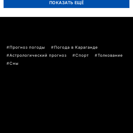
ПОКАЗАТЬ ЕЩЁ
ПОПУЛЯРНЫЕ ТЕМЫ
Прогноз погоды
Погода в Караганде
Астрологический прогноз
Спорт
Толкование
Сны
РУБРИКИ
Все главные новости
Новости Казахстан
Новости Караганда
Статьи и Обзоры
Новости бизнеса